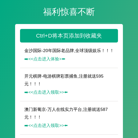
福利惊喜不断
Ctrl+D将本页添加到收藏夹
金沙国际-20年国际老品牌,全球顶级娱乐！！！
➡️<<点击进入体验>⬅️
开元棋牌-电游棋牌彩票捕鱼,注册就送595
元！！！
➡️<<点击进入领取>>⬅️
澳门新葡京-万人在线实力平台,注册就送587
元！！！
➡️<<点击进入领取>>⬅️